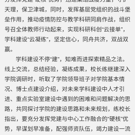
师
天理，保卫津城，同时，发挥基层党组织的战斗堡
资
垒作用，推动疫情防控与教学科研同肩作战，组织
队
号召全体教师行动起来，实现科研科创“云接单”，
学科建设“云凝练”，坚定信心，同舟共济，双战双
伍
赢。
教
学科建设不停“建”，知难而进探索精品之法。
育
线上交流，总结经验，凝练成果，校长练继建深入
教
学院调研时，听取了学院领导班子对学院基本情
学
况、博士点建设介绍，对未来学科建设中人才引
进、重点实验室建设中遇到的困难和问题解决的思
科
路，共同探讨学院的建设思路和未来规划，练校长
学
指出，要充分发挥党建与中心工作融合的“硬核”优
研
势，早谋划早准备，配强师资队伍，竭力建设一流