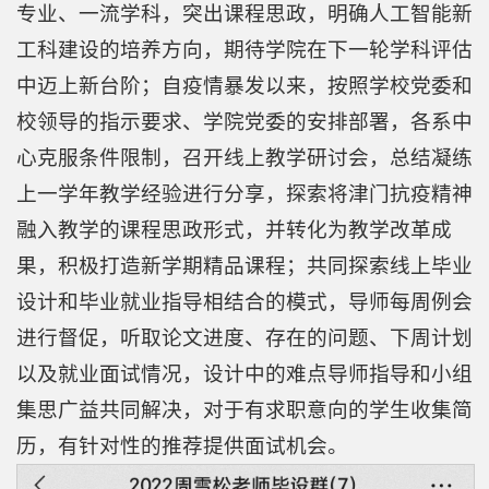
究
专业、一流学科，突出课程思政，明确人工智能新
学
工科建设的培养方向，期待学院在下一轮学科评估
中迈上新台阶；自疫情暴发以来，按照学校党委和
科
校领导的指示要求、学院党委的安排部署，各系中
建
心克服条件限制，召开线上教学研讨会，总结凝练
设
上一学年教学经验进行分享，探索将津门抗疫精神
学
融入教学的课程思政形式，并转化为教学改革成
果，积极打造新学期精品课程；共同探索线上毕业
生
设计和毕业就业指导相结合的模式，导师每周例会
工
进行督促，听取论文进度、存在的问题、下周计划
作
以及就业面试情况，设计中的难点导师指导和小组
校
集思广益共同解决，对于有求职意向的学生收集简
友
历，有针对性的推荐提供面试机会。
中