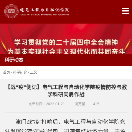
首
页
学
院
科研动态
概
首页
-
科学研究
-
正文
况
【战“疫”侧记】电气工程与自动化学院疫情防控与教
党
学科研同肩作战
建
发布时间：2022-01-21
浏览量：
415
工
津门战“疫”打响后，电气工程与自动化学院充
作
分发挥党建“硬核”优势，迅速集结战疫力量，守护