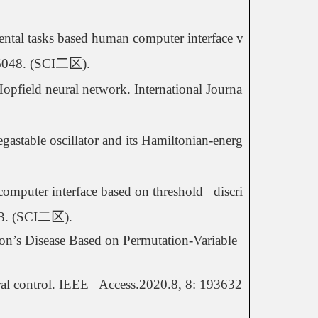
tal tasks based human computer interface v
56048. (SCI
二区
).
opfield neural network. International Journa
stable oscillator and its Hamiltonian-energ
computer interface based on threshold   discri
3. (SCI
二区
).
on’s Disease Based on Permutation-Variable 
ral control. IEEE   Access.2020.8, 8: 193632