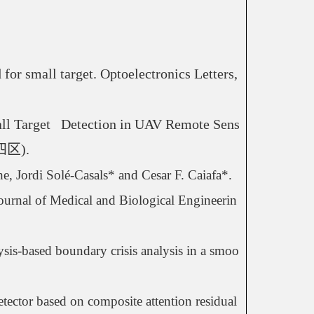
for small target. Optoelectronics Letters, 
l Target   Detection in UAV Remote Sens
四区
).
Jordi Solé‑Casals* and Cesar F. Caiafa*. 
urnal of Medical and Biological Engineerin
lysis-based boundary crisis analysis in a smoo
ector based on composite attention residual 