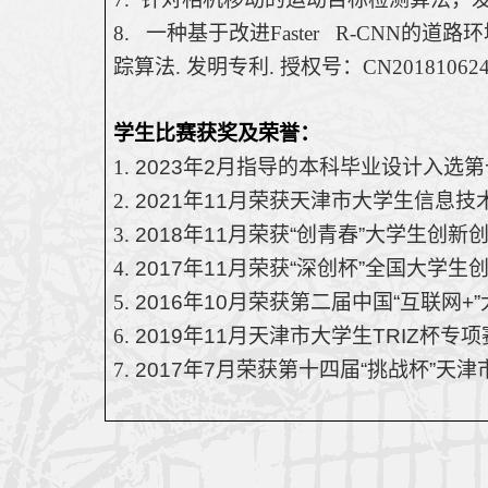
8.   
一种基于改进
Faster   R-CNN
的道路环
踪算法
. 
发明专利
. 
授权号：
CN201810624
学生比赛获奖及荣誉：
1. 
2023
年
2
月指导的本科毕业设计入选第
2. 
2021
年
11
月荣获天津市大学生信息技术
3. 
2018
年
11
月荣获
“
创青春
”
大学生创新
4. 
2017
年
11
月荣获
“
深创杯
”
全国大学生创
5. 
2016
年
10
月荣获第二届中国
“
互联网
+”
6. 
2019
年
11
月天津市大学生
TRIZ
杯专项
7. 
2017
年
7
月荣获第十四届
“
挑战杯
”
天津