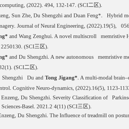
ocomputing, (2022). 494, 132-147. (SCI
二区
).
eng, Sun Zhe, Du Shengzhi and Duan Feng*.   Hybrid men
imagery. Journal of Neural Engineering, (2022).19(5),   0
ng* 
and Wang Zenghui. A novel multiscroll   memristive H
), 2250130. (SCI
三区
).
ng*
 and Du Shengzhi. A new autonomous   memristive mega
32(1). (SCI
二区
).
，
Shengzhi   Du and 
Tong Jigang*
. A multi-modal brain
–
control. Cognitive Neuro-dynamics, (2022).16(5), 1123-113
 Enzeng, Du Shengzhi. Severity Classification of   Parkins
d Sciences-Basel. 2021.2 4(11) (SCI
三区
).
Enzeng, Du Shengzhi. The Influence of treadmill on postu