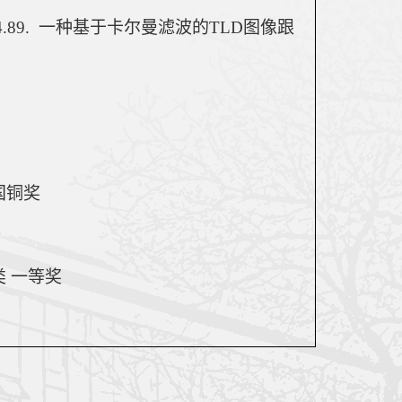
.8
9.  
一种基于卡尔曼滤波的
TLD
图像跟
国铜奖
 一等奖