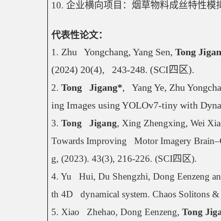
10. 
企业横向项目：烟草物料成丝特性模
代表性论文：
Zhu   Yongchang, Yang Sen, 
Tong Jiga
1. 
(2024) 20(4),   243-248. (SCI
四区
).
Tong   Jigang*
,   Yang Ye, Zhu Yongc
2. 
ing Images using YOLOv7-tiny with Dynami
3. 
Tong   Jigang
, Xing Zhengxing, Wei Xiao
Towards Improving   Motor Imagery Brain–Co
g, (2023). 43(3), 216-226. (SCI
四区
).
4. Yu   Hui, Du Shengzhi, Dong Eenzeng an
th 4D   dynamical system. Chaos Solitons & 
5. Xiao   Zhehao, Dong Eenzeng, 
Tong Jig