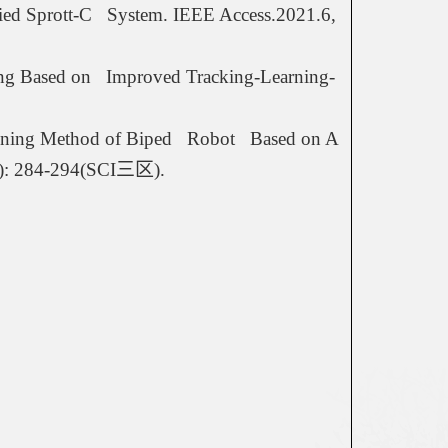
d Sprott-C   System. IEEE Access.2021.6, 
ng Based on   Improved Tracking-Learning-
nning Method of Biped   Robot   Based on A
1): 284-294(SCI
三区
).