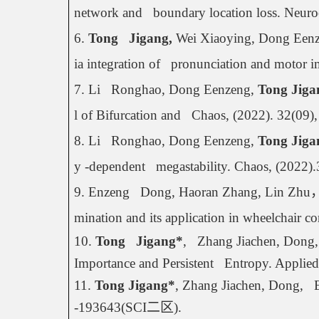
network and   boundary location loss. Neur
6. 
Tong   Jigang,
 Wei Xiaoying, Dong Eenz
ia integration of   pronunciation and motor 
7. Li   Ronghao, Dong Eenzeng, 
Tong Jiga
l of Bifurcation and   Chaos, (2022). 32(09
8. Li   Ronghao, Dong Eenzeng, 
Tong Jiga
y -dependent   megastability. Chaos, (2022).
9. Enzeng   Dong, Haoran Zhang, Lin Zhu
mination and its application in wheelchair 
10. 
Tong   Jigang*
,   Zhang Jiachen, Dong,
Importance and Persistent   Entropy. Applie
11. 
Tong Jigang*
, Zhang Jiachen, Dong,   
-193643(SCI
二区
).