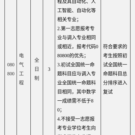
究
程及其自动化、人
工智能、自动化等
学
相关专业；
科
2.
第一志愿报考专
建
业与调入专业相同
或相近，报考代码
0
符合要求的
设
电
80800
的优先；
考生按照初
全
学
080
气
3.
初试全国统一命
试全国统一
日
3
生
800
工
题科目应与调入专
命题科目总
制
程
业全国统一命题科
分排序进入
工
目相同，其中数学
复试
作
一成绩需不低于
8
0
；
校
4.
不接受一志愿报
友
考专业学位考生向
中