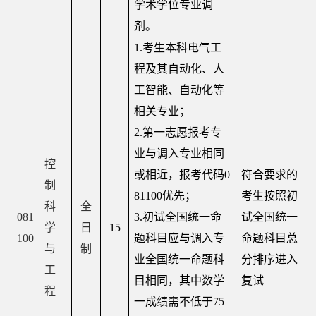
学术学位专业调
剂。
心
1.
考生本科电气工
国
程及其自动化、人
际
工智能、自动化等
相关专业；
交
2.
第一志愿报考专
流
业与调入专业相同
控
或相近，报考代码
0
符合要求的
制
81100
优先；
考生按照初
科
全
081
3.
初试全国统一命
试全国统一
学
日
15
100
题科目应与调入专
命题科目总
与
制
业全国统一命题科
分排序进入
工
目相同，其中数学
复试
程
一成绩需不低于
75