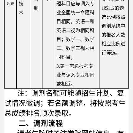
808
技
题科目应与调入专
制
1
或
1.2
的遴
术
业全国统一命题科
选比例按照
目相同，英语一和
调剂系统中
英语二视为相同科
的报名人数
目；数学一、数学
相应比例进
二、数学三视为相
行筛选。
同科目；
3.
第一志愿报考专
业与调入专业相同
或相近。
注：调剂名额可能随招生计划、复
试情况微调；若名额调整，将按照考生
总成绩排名顺次录取。
二、调剂流程