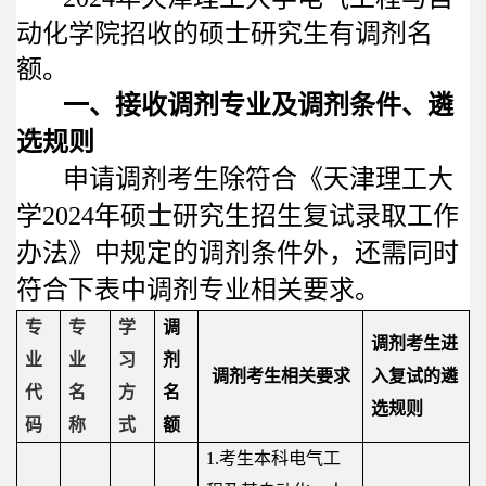
师
动化学院招收的硕士研究生有调剂名
资
额。
队
一、接收调剂专业及调剂条件、遴
选规则
伍
申请调剂考生除符合《天津理工大
教
学
2024
年硕士研究生招生复试录取工作
育
办法》中规定的调剂条件外，还需同时
教
符合下表中调剂专业相关要求。
学
专
专
学
调
调剂考生进
科
业
业
习
剂
调剂考生相关要求
入复试的遴
代
名
方
名
学
选规则
码
称
式
额
研
1.
考生本科电气工