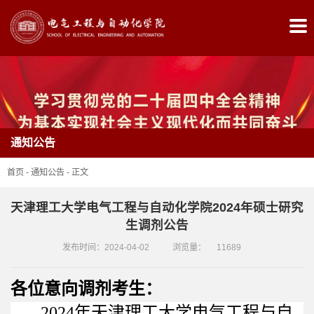
首
页
学
院
通知公告
概
首页
-
通知公告
-
正文
况
天津理工大学电气工程与自动化学院2024年硕士研究
党
生调剂公告
建
发布时间：2024-04-02
浏览量：
11689
工
各位意向调剂考生：
作
2024
年天津理工大学电气工程与自