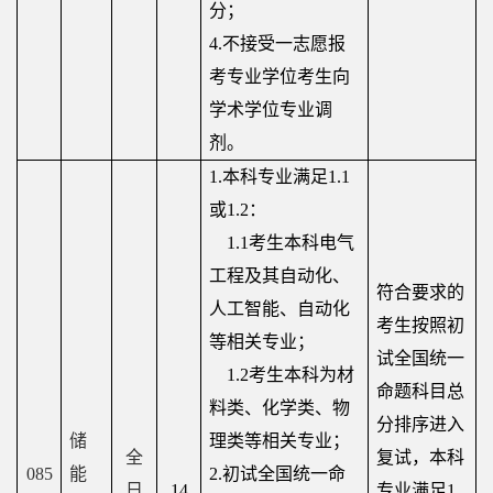
分；
4.
不接受一志愿报
考专业学位考生向
学术学位专业调
剂。
1.
本科专业满足
1.1
或
1.2
：
1.1
考生本科电气
工程及其自动化、
符合要求的
人工智能、自动化
考生按照初
等相关专业；
试全国统一
1.2
考生本科为材
命题科目总
料类、化学类、物
分排序进入
储
理类等相关专业； 
全
复试，本科
085
能
2.
初试全国统一命
日
14
专业满足
1.