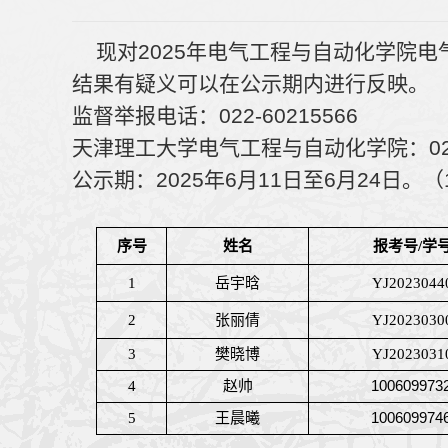
现对2025年电气工程与自动化学院电
结果有疑义可以在公示期内进行反映。
监督举报电话：022-60215566
天津理工大学电气工程与自动化学院：022-
公示期：2025年6月11日至6月24日。
序号
姓名
报考号
/
学
1
岳宇晗
YJ2023044
2
张丽倩
YJ2023030
3
樊晓博
YJ2023031
1006099732
4
赵帅
1006099746
5
王晨曦