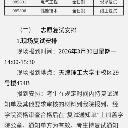
085801
电气工程
全日制
现场复试
心
085808
储能技术
全日制
线上复试
国
（二）一志愿复试安排
际
1.
现场复试安排
交
现场报到时间：
2026
年
3
月
30
日星期一
流
14:00-15:30
现场报到地点：
天津理工大学主校区
29
号楼
454B
报到安排：
考生在规定时间内持复试通
知单及其他要求审核的材料到我院报到，经
学院资格审查合格后在“复试通知单”上加盖学
院公章，通知单方为有效。考生持复试通知