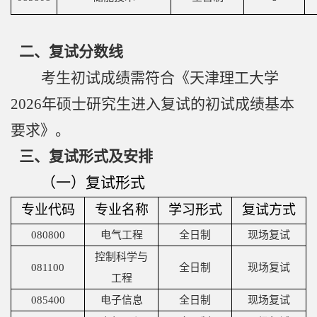
究
学
二、复试分数线
科
考生初试成绩需符合《天津理工大学
建
2026年硕士研究生进入复试的初试成绩基本
设
要求》。
学
三、复试形式及安排
生
（一）复试形式
工
专业代码
专业名称
学习形式
复试方式
作
080800
电气工程
全日制
现场复试
控制科学与
校
081100
全日制
现场复试
工程
友
085400
电子信息
全日制
现场复试
中