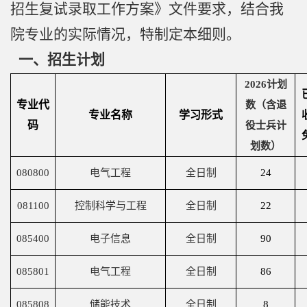
师
招生复试录取工作方案》文件要求，结合我
院专业的实际情况，特制定本细则。
资
一、招生计划
队
2026
计划
伍
专业代
数（含退
专业名称
学习形式
教
码
役士兵计
育
划数）
教
080800
电气工程
全日制
24
学
081100
控制科学与工程
全日制
22
科
085400
电子信息
全日制
90
学
085801
电气工程
全日制
86
研
085808
储能技术
全日制
8